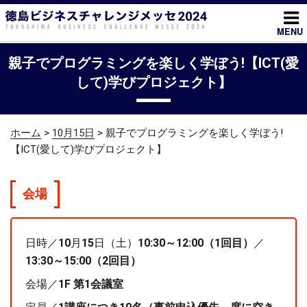
コ
ン
MENU
テ
ン
親子でプログラミングを楽しく学ぼう!【ICT(愛
ツ
して)学びプロジェクト】
へ
ス
キ
ホーム
>
10月15日
> 親子でプログラミングを楽しく学ぼう!
ッ
【ICT(愛して)学びプロジェクト】
プ
会場
日時／
10
月
15
日（土）
10:30～12:00（1回目）
／
13:30～15:00（2回目）
会場／
1F 第1会議室