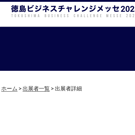
コ
ン
テ
ン
ツ
へ
ス
キ
ッ
プ
ホーム
>
出展者一覧
> 出展者詳細