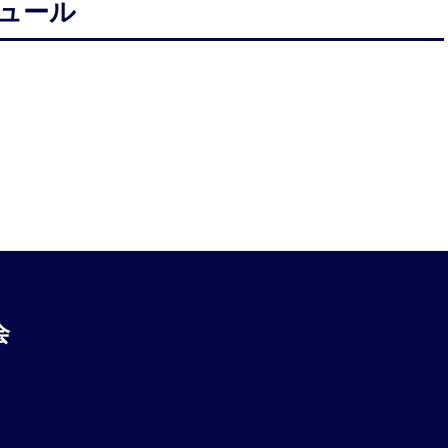
ュール
。
会