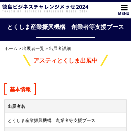
コ
ン
MENU
テ
ン
とくしま産業振興機構 創業者等支援ブース
ツ
へ
ス
ホーム
>
出展者一覧
> 出展者詳細
キ
ッ
アスティとくしま出展中
プ
基本情報
出展者名
とくしま産業振興機構 創業者等支援ブース